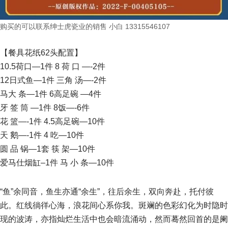
购买的可以联系绅士虎瓷业的销售 小白 13315546107
【餐具花纸62头配置】
10.5荷口—1件 8 荷 口 —-2件
12日式鱼—1件 三角 汤—-2件
马大 条—1件 6高足碗 —4件
牙 签 筒 —1件 8饭—-6件
花 篮—-1件 4.5高足碗—10件
天 鹅—-1件 4 吃—10件
圆 品 锅—1套 筷 架—10件
爱马仕烟缸–1件 马 小 条—10件
“鱼”余同音，鱼生亦通“余生”，往后余生，双向奔赴，托付彼
此。红线徜徉心海，浪花间心系你我。斑斓的色彩幻化为时隐时
现的波涛，亦指灿烂生活中也会暗流涌动，然而蓦然回首的是阑