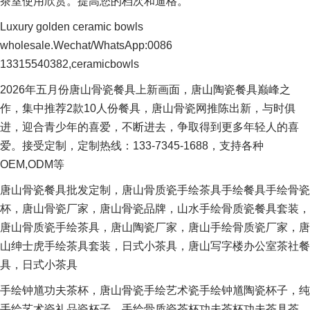
茶室使用欣赏。提高您的档次和逼格。
Luxury golden ceramic bowls
wholesale.Wechat/WhatsApp:0086
13315540382,ceramicbowls
2026年五月份唐山骨瓷餐具上新画面，唐山陶瓷餐具巅峰之
作，集中推荐2款10人份餐具，唐山骨瓷网推陈出新，与时俱
进，迎合青少年的喜爱，不断进去，争取得到更多年轻人的喜
爱。接受定制，定制热线：133-7345-1688，支持各种
OEM,ODM等
唐山骨瓷餐具批发定制，唐山骨质瓷手绘茶具手绘餐具手绘骨瓷
杯，唐山骨瓷厂家，唐山骨瓷品牌，山水手绘骨质瓷餐具套装，
唐山骨质瓷手绘茶具，唐山陶瓷厂家，唐山手绘骨质瓷厂家，唐
山绅士虎手绘茶具套装，日式小茶具，唐山写字楼办公室茶社餐
具，日式小茶具
手绘钟馗功夫茶杯，唐山骨瓷手绘艺术瓷手绘钟馗陶瓷杯子，纯
手绘艺术瓷礼品瓷杯子，手绘骨质瓷茶杯功夫茶杯功夫茶具茶