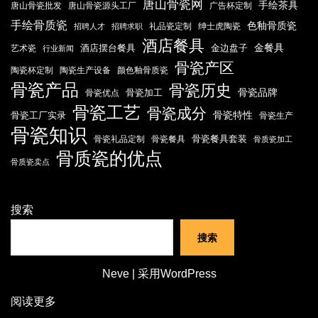
唐山骨瓷网
手绘茶具
唐山骨瓷批发
唐山骨瓷源头工厂
广告杯定制
手绘骨质瓷
色釉骨质瓷
礼品瓷定制
绅士虎陶瓷
招聘人才
招聘求职
酒店餐具
金餐具
酒店摆台餐具
金边盘子
艺术瓷
行业新闻
骨瓷产区
陶瓷杯定制
陶瓷生产设备
颜色釉骨质瓷
骨瓷产品
骨瓷历史
骨瓷品牌
骨瓷加工
骨瓷优点
骨瓷工艺
骨瓷成分
骨瓷特性
骨瓷工厂实录
骨瓷生产
骨瓷知识
骨瓷餐具套装
骨瓷礼品定制
骨瓷餐具
骨质瓷加工
骨质瓷的优点
骨质瓷卖点
搜索
搜索
Neve
| 采用
WordPress
阅读更多