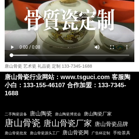
唐山骨瓷 艺术瓷 礼品瓷 定制 133-7345-1688
唐山骨瓷行业网站：www.tsguci.com 客服陶
小白：133-155-46107 合作加盟：133-7345-
1688
唐山陶瓷
唐山陶瓷厂家
二手陶瓷设备
唐山陶瓷博览会
唐山骨瓷
唐山骨瓷厂家
唐山骨瓷品牌
唐山骨瓷网
手绘茶具
唐山骨瓷批发
唐山骨瓷源头工厂
广告杯定制