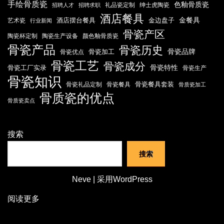
手绘骨质瓷
色釉骨质瓷
礼品瓷定制
绅士虎陶瓷
招聘人才
招聘求职
酒店餐具
金餐具
酒店摆台餐具
金边盘子
艺术瓷
行业新闻
骨瓷产区
陶瓷杯定制
陶瓷生产设备
颜色釉骨质瓷
骨瓷产品
骨瓷历史
骨瓷品牌
骨瓷加工
骨瓷优点
骨瓷工艺
骨瓷成分
骨瓷特性
骨瓷工厂实录
骨瓷生产
骨瓷知识
骨瓷餐具套装
骨瓷礼品定制
骨瓷餐具
骨质瓷加工
骨质瓷的优点
骨质瓷卖点
搜索
搜索
Neve
| 采用
WordPress
阅读更多