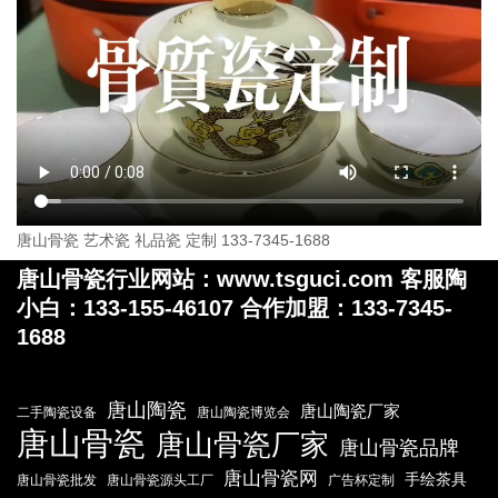
唐山骨瓷 艺术瓷 礼品瓷 定制 133-7345-1688
唐山骨瓷行业网站：www.tsguci.com 客服陶
小白：133-155-46107 合作加盟：133-7345-
1688
唐山陶瓷
唐山陶瓷厂家
二手陶瓷设备
唐山陶瓷博览会
唐山骨瓷
唐山骨瓷厂家
唐山骨瓷品牌
唐山骨瓷网
手绘茶具
唐山骨瓷批发
唐山骨瓷源头工厂
广告杯定制