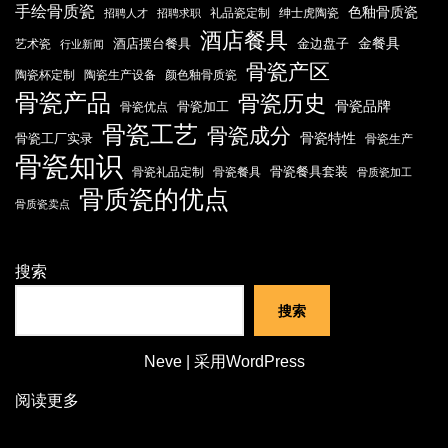
手绘骨质瓷
色釉骨质瓷
礼品瓷定制
绅士虎陶瓷
招聘人才
招聘求职
酒店餐具
金餐具
酒店摆台餐具
金边盘子
艺术瓷
行业新闻
骨瓷产区
陶瓷杯定制
陶瓷生产设备
颜色釉骨质瓷
骨瓷产品
骨瓷历史
骨瓷品牌
骨瓷加工
骨瓷优点
骨瓷工艺
骨瓷成分
骨瓷特性
骨瓷工厂实录
骨瓷生产
骨瓷知识
骨瓷餐具套装
骨瓷礼品定制
骨瓷餐具
骨质瓷加工
骨质瓷的优点
骨质瓷卖点
搜索
搜索
Neve
| 采用
WordPress
阅读更多