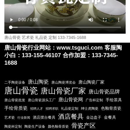
唐山骨瓷 艺术瓷 礼品瓷 定制 133-7345-1688
唐山骨瓷行业网站：www.tsguci.com 客服陶
小白：133-155-46107 合作加盟：133-7345-
1688
唐山陶瓷
唐山陶瓷厂家
二手陶瓷设备
唐山陶瓷博览会
唐山骨瓷
唐山骨瓷厂家
唐山骨瓷品牌
唐山骨瓷网
手绘茶具
唐山骨瓷批发
唐山骨瓷源头工厂
广告杯定制
手绘骨质瓷
色釉骨质瓷
礼品瓷定制
绅士虎陶瓷
招聘人才
招聘求职
酒店餐具
金餐具
酒店摆台餐具
金边盘子
艺术瓷
行业新闻
骨瓷产区
陶瓷杯定制
陶瓷生产设备
颜色釉骨质瓷